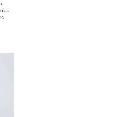
n,
quipo
ema