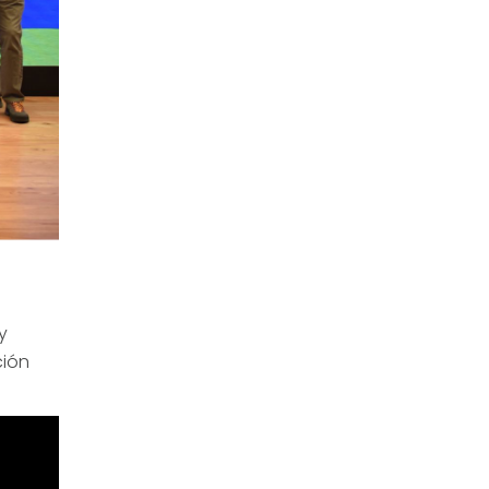
y
ción